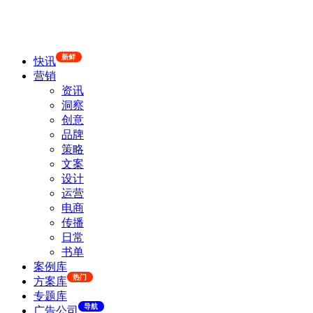
新鲜
快讯
营销
资讯
洞察
创意
品牌
策略
文案
设计
运营
电商
传播
日常
书单
案例库
热门
方案库
专题库
导航
广告公司