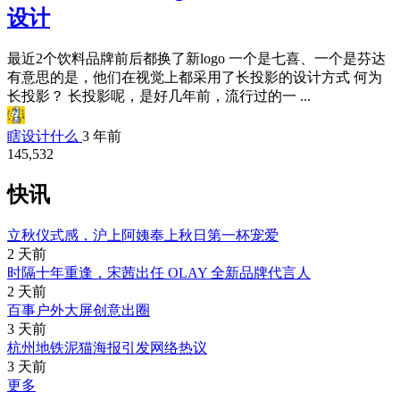
设计
最近2个饮料品牌前后都换了新logo 一个是七喜、一个是芬达
有意思的是，他们在视觉上都采用了长投影的设计方式 何为
长投影？ 长投影呢，是好几年前，流行过的一 ...
瞎设计什么
3 年前
145,532
快讯
立秋仪式感，沪上阿姨奉上秋日第一杯宠爱
2 天前
时隔十年重逢，宋茜出任 OLAY 全新品牌代言人
2 天前
百事户外大屏创意出圈
3 天前
杭州地铁泥猫海报引发网络热议
3 天前
更多