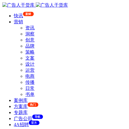
新鲜
快讯
营销
资讯
洞察
创意
品牌
策略
文案
设计
运营
电商
传播
日常
书单
案例库
热门
方案库
专题库
导航
广告公司
官方
4A招聘