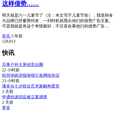
这样借势……
明天就是六一儿童节了（注：本文写于儿童节前），我觉得各
大品牌已经蓄势待发，一到时机就甩出他们的借势广告文案。
可是我就是有这个奇怪癖好，不仅喜欢看他们的借势广告 ...
奕先
5 年前
128,813
快讯
百事户外大屏创意出圈
22 小时前
杭州地铁泥猫海报引发网络热议
23 小时前
潘多拉七夕联合艺术家解构爱意
2 天前
申通快递回应被立案调查
2 天前
更多