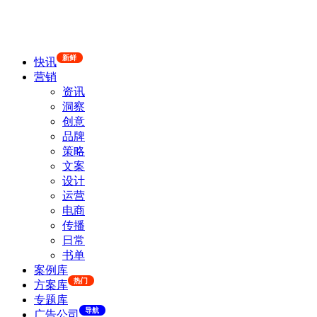
新鲜
快讯
营销
资讯
洞察
创意
品牌
策略
文案
设计
运营
电商
传播
日常
书单
案例库
热门
方案库
专题库
导航
广告公司