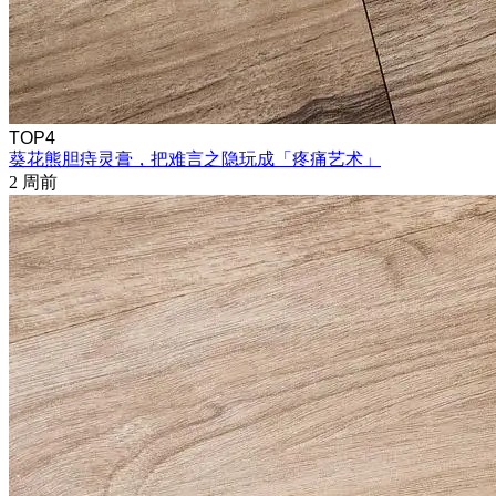
TOP4
葵花熊胆痔灵膏，把难言之隐玩成「疼痛艺术」
2 周前