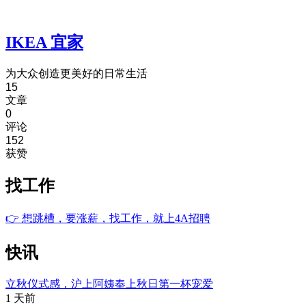
IKEA 宜家
为大众创造更美好的日常生活
15
文章
0
评论
152
获赞
找工作
👉
想跳槽，要涨薪，找工作，就上4A招聘
快讯
立秋仪式感，沪上阿姨奉上秋日第一杯宠爱
1 天前