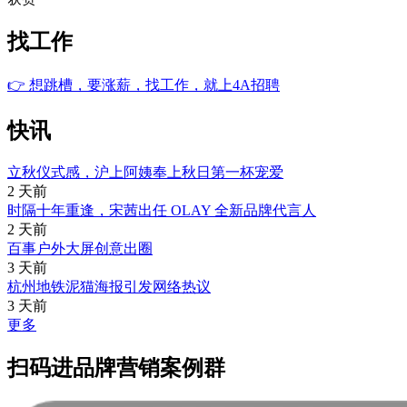
找工作
👉
想跳槽，要涨薪，找工作，就上4A招聘
快讯
立秋仪式感，沪上阿姨奉上秋日第一杯宠爱
2 天前
时隔十年重逢，宋茜出任 OLAY 全新品牌代言人
2 天前
百事户外大屏创意出圈
3 天前
杭州地铁泥猫海报引发网络热议
3 天前
更多
扫码进品牌营销案例群