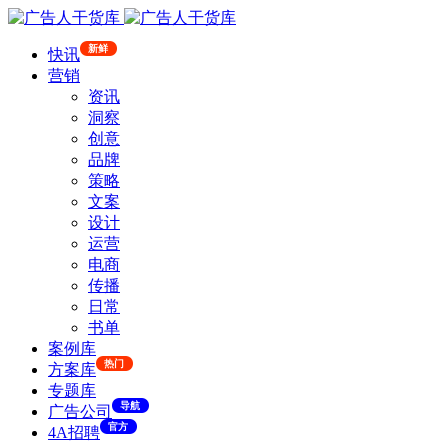
新鲜
快讯
营销
资讯
洞察
创意
品牌
策略
文案
设计
运营
电商
传播
日常
书单
案例库
热门
方案库
专题库
导航
广告公司
官方
4A招聘