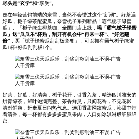
尽头是“玄学”
和“享受”。
走在年轻营销前端的奈雪，当然不会错过这个“新潮”。好茶遇
好瓜，栀子绿茶配蜜瓜，奈雪栀子系列新品「霸气栀子绿蜜
瓜」、「栀子绿生椰茶咖」全国门店上线，
喝「霸气栀子绿蜜
瓜」送“瓜瓜乐”杯贴，刮开有机会中“再来一杯”、“好运翻
倍”
，买「栀子绿蜜瓜刮刮板套餐」，可以拥有霸气栀子绿蜜
瓜1杯+好瓜刮刮板1个。
好茶，好瓜，好清爽，栀子花开，引香入茶，精选四川雅安的
烘青绿茶，鲜叶饱满完整、茶香鲜灵，只闻花香，不见花影，
清冽鲜爽，赶走夏日闷热气息。选用香甜网纹蜜瓜，沁甜中带
着清香，每一杯都有多多多蜜瓜果肉，入口如冰淇淋般细腻绵
密。