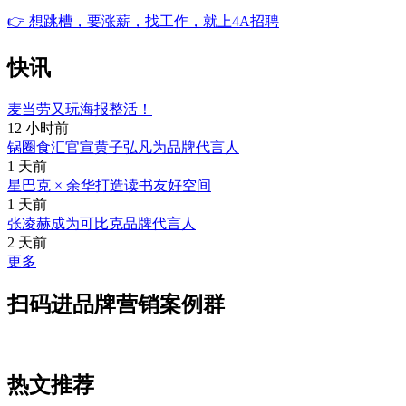
👉
想跳槽，要涨薪，找工作，就上4A招聘
快讯
麦当劳又玩海报整活！
12 小时前
锅圈食汇官宣黄子弘凡为品牌代言人
1 天前
星巴克 × 余华打造读书友好空间
1 天前
张凌赫成为可比克品牌代言人
2 天前
更多
扫码进品牌营销案例群
热文推荐