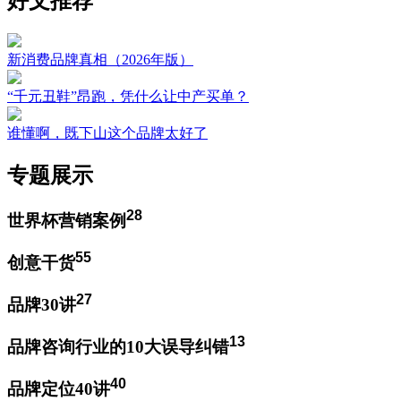
好文推荐
新消费品牌真相（2026年版）
“千元丑鞋”昂跑，凭什么让中产买单？
谁懂啊，既下山这个品牌太好了
专题展示
28
世界杯营销案例
55
创意干货
27
品牌30讲
13
品牌咨询行业的10大误导纠错
40
品牌定位40讲