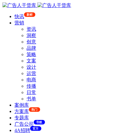
新鲜
快讯
营销
资讯
洞察
创意
品牌
策略
文案
设计
运营
电商
传播
日常
书单
案例库
热门
方案库
专题库
导航
广告公司
官方
4A招聘