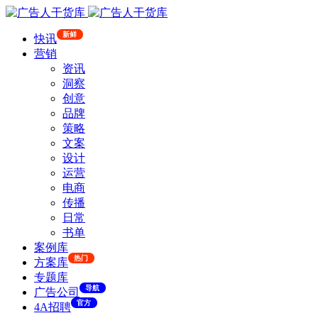
新鲜
快讯
营销
资讯
洞察
创意
品牌
策略
文案
设计
运营
电商
传播
日常
书单
案例库
热门
方案库
专题库
导航
广告公司
官方
4A招聘