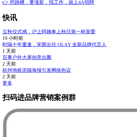
👉
想跳槽，要涨薪，找工作，就上4A招聘
快讯
立秋仪式感，沪上阿姨奉上秋日第一杯宠爱
19 小时前
时隔十年重逢，宋茜出任 OLAY 全新品牌代言人
1 天前
百事户外大屏创意出圈
2 天前
杭州地铁泥猫海报引发网络热议
2 天前
更多
扫码进品牌营销案例群