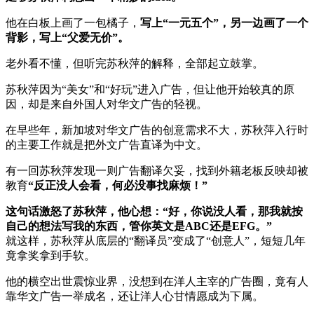
他在白板上画了一包橘子，
写上“一元五个”，另一边画了一个
背影，写上“父爱无价”。
老外看不懂，但听完苏秋萍的解释，全部起立鼓掌。
苏秋萍因为“美女”和“好玩”进入广告，但让他开始较真的原
因，却是来自外国人对华文广告的轻视。
在早些年，新加坡对华文广告的创意需求不大，苏秋萍入行时
的主要工作就是把外文广告直译为中文。
有一回苏秋萍发现一则广告翻译欠妥，找到外籍老板反映却被
教育
“反正没人会看，何必没事找麻烦！
”
这句话激怒了苏秋萍，他心想：“好，你说没人看，那我就按
自己的想法写我的东西，管你英文是ABC还是EFG。”
就这样，苏秋萍从底层的“翻译员”变成了“创意人”，短短几年
竟拿奖拿到手软。
他的横空出世震惊业界，没想到在洋人主宰的广告圈，竟有人
靠华文广告一举成名，还让洋人心甘情愿成为下属。