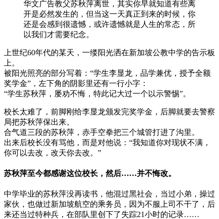
华文广告教父苏秋萍离世，其实你早就知道有些离
开是必然发生的，但当这一天真正到来的时候，你
还是会感到很遗憾，或许遗憾就是人生的常态，所
以我们才需要纪念。
上世纪60年代的某天，一缕阳光洒在新加坡公教中学的告示板
上。
被阳光照亮的部分写着：“学生李显龙，品学兼优，授予全额
奖学金”，左下角的阴影里还有一行小字：
“学生苏秋萍，屡劝不悔，特此记大过一个以示警惕”。
校长太难了，前脚刚给李显龙颁发完奖学金，后脚就要去警察
局把苏秋萍保出来。
合气道三段的苏秋萍，赤手空拳把三个城管打进了沟里。
出来后校长没有骂他，而是对他说：“我知道你对现状不满，
你可以去改，改天你去改。”
苏秋萍至今都感谢这位校长，然后……并不悔改。
中学毕业的苏秋萍没再读书，他混过黑社会，当过小弟，操过
家伙，也做过新加坡航空的乘务员，因为不服上司不干了，后
来还当过特种兵，在部队里创下了失踪21小时的记录……