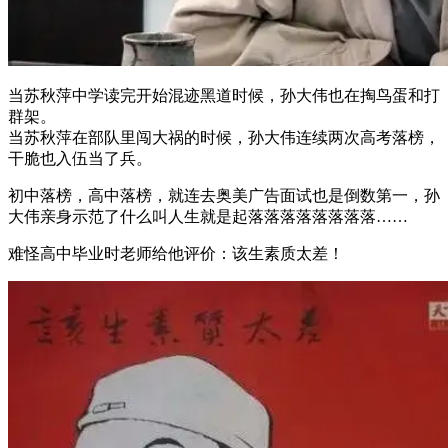
当苏秋萍中学读完开始混迹黑道时候，孙大伟也在掏鸟蛋和打
群架。
当苏秋萍在部队里闯大祸的时候，孙大伟连续两次高考落榜，
干脆也入伍当了兵。
初中落榜，高中落榜，就连去奥美广告面试也是倒数第一，孙
大伟亲身示范了什么叫人生就是起落落落落落落落落……
难怪高中毕业时老师给他评价：该生素质太差！