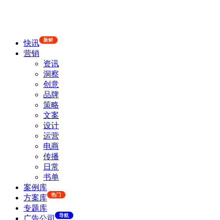
新鲜
快讯
营销
资讯
洞察
创意
品牌
策略
文案
设计
运营
电商
传播
日常
书单
案例库
热门
方案库
专题库
导航
广告公司