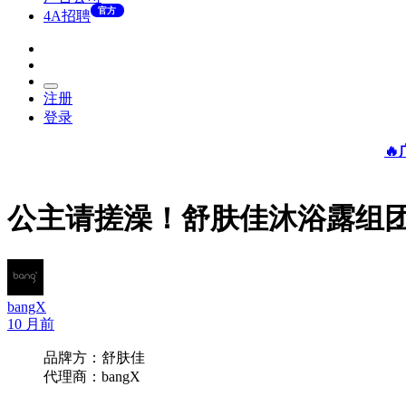
官方
4A招聘
注册
登录

公主请搓澡！舒肤佳沐浴露组
bangX
10 月前
品牌方：舒肤佳
代理商：bangX