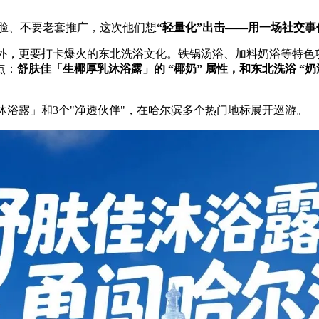
砸脸、不要老套推广，这次他们想
“轻量化”出击——用一场社交
雪外，更要打卡爆火的东北洗浴文化。铁锅汤浴、加料奶浴等特色项
点：
舒肤佳「生椰厚乳沐浴露」的 “椰奶” 属性，和东北洗浴 “
沐浴露」和3个"净透伙伴"，在哈尔滨多个热门地标展开巡游。