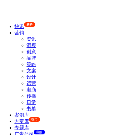
新鲜
快讯
营销
资讯
洞察
创意
品牌
策略
文案
设计
运营
电商
传播
日常
书单
案例库
热门
方案库
专题库
导航
广告公司