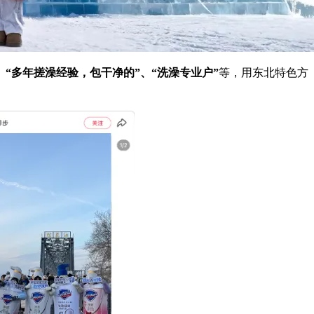
、“多年搓澡经验，包干净的”、“洗澡专业户”
等，用东北特色方