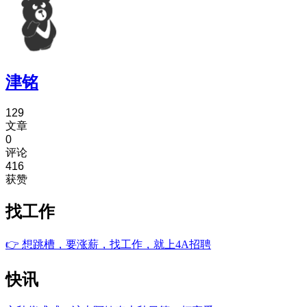
津铭
129
文章
0
评论
416
获赞
找工作
👉
想跳槽，要涨薪，找工作，就上4A招聘
快讯