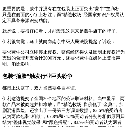
更重要的是，蒙牛并没有在在包装上正面突出“蒙牛”主商标，
只是在侧面的小字上标注，而“精选牧场”经国家知识产权局认
定不具备来源识别功能。
就是说，要很仔细看，才能发现这原来是蒙牛旗下的牌子。
伊利很警觉，马上就向向南京中级人民法院提起了诉讼：
要求蒙牛公司立即停止侵权、赔偿经济损失及因制止侵权行为
支出的合理开支合计2000万元，还要求蒙牛在媒体上登报声
明、消除影响。
包装“撞脸”触发行业巨头纷争
都闹上法庭了，双方当然要各自举证。
伊利这边提交了全国20个地区的公证取证材料。当中显示，两
款产品常被商超并排堆放，且“精选牧场”售价低于“金典”，加
剧混淆风险。还拿出了一份第三方调查数据，82.6%的受访者
认为两款包装“相似”，67.8%和74.7%受访者分别将相似原因归
结为“整体视觉效果”和“颜色搭配”，83.9%的受访者认为两者