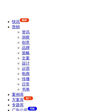
新鲜
快讯
营销
资讯
洞察
创意
品牌
策略
文案
设计
运营
电商
传播
日常
书单
案例库
热门
方案库
专题库
导航
广告公司