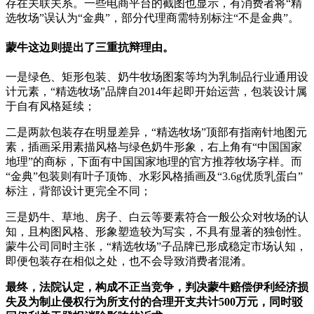
存在关联关系。一些电商平台的截图也显示，有消费者将“精
选牧场”误认为“金典”，部分代理商需特别标注“不是金典”。
蒙牛这边则提出了三重抗辩理由。
一是绿色、矩形包装、奶牛牧场图案等均为乳制品行业通用设
计元素，“精选牧场”品牌自2014年起即开始运营，包装设计属
于自有风格延续；
二是两款包装存在明显差异，“精选牧场”顶部有指南针地图元
素，插画采用素描风格与绿色奶牛形象，右上角有“中国国家
地理”的商标，下面有中国国家地理的官方推荐牧场字样。而
“金典”包装则有叶子顶饰、水彩风格插画及“3.6g优质乳蛋白”
标注，背部设计更完全不同；
三是奶牛、草地、房子、白云等要素符合一般公众对牧场的认
知，且构图风格、形象塑造较为写实，不具有显著的独创性。
蒙牛公司同时主张，“精选牧场”子品牌已形成稳定市场认知，
即便包装存在相似之处，也不会导致消费者混淆。
最终，法院认定，构成不正当竞争，判决蒙牛赔偿伊利经济损
失及为制止侵权行为所支付的合理开支共计500万元，同时驳