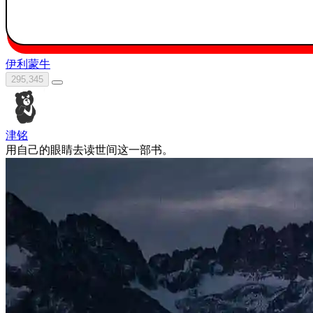
伊利
蒙牛
295,345
津铭
用自己的眼睛去读世间这一部书。