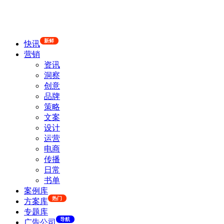
新鲜
快讯
营销
资讯
洞察
创意
品牌
策略
文案
设计
运营
电商
传播
日常
书单
案例库
热门
方案库
专题库
导航
广告公司