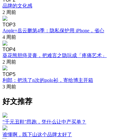
品牌的文化感
2 周前
TOP3
Apple×岳云鹏第4季：隐私保护用 iPhone，省心
4 周前
TOP4
葵花熊胆痔灵膏，把难言之隐玩成「疼痛艺术」
2 周前
TOP5
利郎：把洗了n次的polo衫，寄给博主开箱
3 周前
好文推荐
“千元丑鞋”昂跑，凭什么让中产买单？
谁懂啊，既下山这个品牌太好了