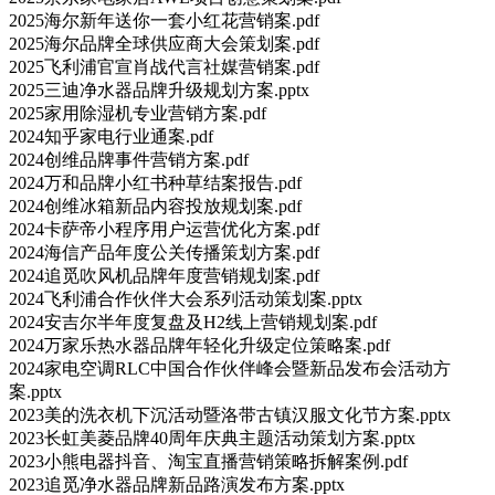
2025海尔新年送你一套小红花营销案.pdf
2025海尔品牌全球供应商大会策划案.pdf
2025飞利浦官宣肖战代言社媒营销案.pdf
2025三迪净水器品牌升级规划方案.pptx
2025家用除湿机专业营销方案.pdf
2024知乎家电行业通案.pdf
2024创维品牌事件营销方案.pdf
2024万和品牌小红书种草结案报告.pdf
2024创维冰箱新品内容投放规划案.pdf
2024卡萨帝小程序用户运营优化方案.pdf
2024海信产品年度公关传播策划方案.pdf
2024追觅吹风机品牌年度营销规划案.pdf
2024飞利浦合作伙伴大会系列活动策划案.pptx
2024安吉尔半年度复盘及H2线上营销规划案.pdf
2024万家乐热水器品牌年轻化升级定位策略案.pdf
2024家电空调RLC中国合作伙伴峰会暨新品发布会活动方
案.pptx
2023美的洗衣机下沉活动暨洛带古镇汉服文化节方案.pptx
2023长虹美菱品牌40周年庆典主题活动策划方案.pptx
2023小熊电器抖音、淘宝直播营销策略拆解案例.pdf
2023追觅净水器品牌新品路演发布方案.pptx