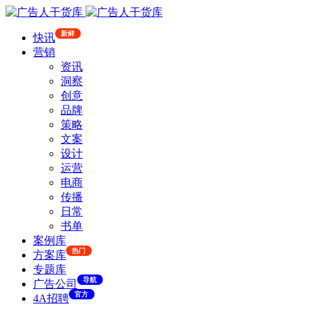
新鲜
快讯
营销
资讯
洞察
创意
品牌
策略
文案
设计
运营
电商
传播
日常
书单
案例库
热门
方案库
专题库
导航
广告公司
官方
4A招聘