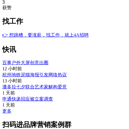
3
获赞
找工作
👉
想跳槽，要涨薪，找工作，就上4A招聘
快讯
百事户外大屏创意出圈
12 小时前
杭州地铁泥猫海报引发网络热议
13 小时前
潘多拉七夕联合艺术家解构爱意
1 天前
申通快递回应被立案调查
1 天前
更多
扫码进品牌营销案例群