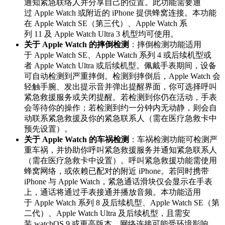
通知紧急联络人并分享自己的位置。此功能需要通
过 Apple Watch 或附近的 iPhone 提供蜂窝连接。本功能
在 Apple Watch SE（第三代）、Apple Watch 系
列 11 及 Apple Watch Ultra 3 机型均可使用。
关于 Apple Watch 的摔倒检测
：摔倒检测功能适用
于 Apple Watch SE、Apple Watch 系列 4 或后续机型或
者 Apple Watch Ultra 或后续机型。佩戴手表期间，设备
可自动检测到严重摔倒。检测到摔倒后，Apple Watch 会
轻触手腕、发出提示音并弹出提醒界面，你可选择呼叫
紧急救援服务或关闭提醒。若检测到你仍在活动，手表
会等待你的操作；若检测到约一分钟内无动静，则会自
动联系紧急救援及你的紧急联系人（需在医疗急救卡中
预先设置）。
关于 Apple Watch 的车祸检测
：车祸检测功能可检测严
重车祸，并协助你呼叫紧急救援服务并通知紧急联系人
（需在医疗急救卡中设置）。呼叫紧急救援功能需使用
蜂窝网络，或依赖已配对的附近 iPhone。若同时携带
iPhone 与 Apple Watch，紧急通话滑块仅会显示在手表
上，通话将通过手表接通并播放音频。本功能适用
于 Apple Watch 系列 8 及后续机型、Apple Watch SE（第
二代）、Apple Watch Ultra 及后续机型，且需安
装 watchOS 9 或更高版本。网络连接可能受环境影响，