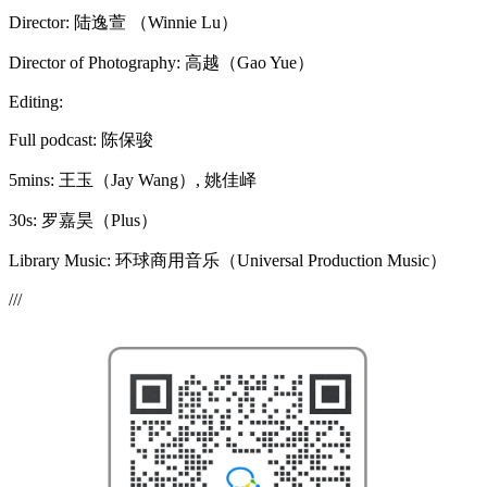
Director: 陆逸萱 （Winnie Lu）
Director of Photography: 高越（Gao Yue）
Editing:
Full podcast: 陈保骏
5mins: 王玉（Jay Wang）, 姚佳峄
30s: 罗嘉昊（Plus）
Library Music: 环球商用音乐（Universal Production Music）
///