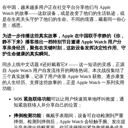
在中国，越来越多用户正在社交平台分享他们与 Apple
Watch 的故事——这款设备，或是改变了他们的生活轨迹，或
是在生死关头守护了他们的生命。不同的境遇，藏着同一份心
意：感恩。
为进一步传播这些真实故事，Apple 在中国联手李静的《你，
静不下来》播客推出一档特别节目邀请 Apple Watch 用户分
享亲身经历，聚焦在关键时刻，这款设备发挥决定性作用、守
护生命健康的真实瞬间。
同步上线中文话题 #还好戴着它# —— 这一短语的灵感，正源
自 Apple Watch 用户自发流传开的网络热词。本次战役集结了
三个真实故事，记录了用户依靠 Apple Watch 获救、逐步康复
的人生经历。支撑这些故事的，正是 Apple Watch 一系列实用
功能：
SOS 紧急联络功能
可以让用户快速简单地呼叫救援，通
知紧急联络人并分享自己的位置；
摔倒检测功能
：佩戴手表期间，设备可自动检测到严重
摔倒。检测到摔倒后，Apple Watch 会轻触手腕、发出提
示音并弹出提醒界面，你可选择呼叫紧急救援服务或关