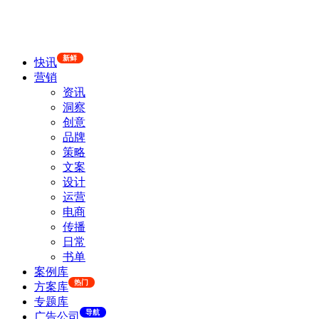
新鲜
快讯
营销
资讯
洞察
创意
品牌
策略
文案
设计
运营
电商
传播
日常
书单
案例库
热门
方案库
专题库
导航
广告公司