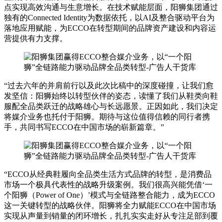
点实现高效沟通与生意增长。在技术赋能层面，阳狮集团通过
独有的Connected Identity为数据依托，以AI及整合驱动平台为
落地应用赋能，为ECCO在转型期间的品牌资产建设和内容运
营提供有力支撑。
“过去六年的并肩前行以及此次比稿中的深度碰撞，让我们愈
发坚信：阳狮始终以转型伙伴的姿态，读懂了我们从鞋类向鞋
服配全品类跃迁的战略雄心与长远愿景。正因如此，我们决定
将媒介业务也托付于阳狮。期待与这位值得信赖的同行者携
手，共同书写ECCO在中国市场的崭新篇章。”
“ECCO从经典鞋履向全品类生活方式品牌的转型，是消费品
市场一个极具代表性的战略升级案例。我们很高兴能凭借‘一
个阳狮（Power of One）’模式与全链路整合能力，成为ECCO
这一关键转型的战略伙伴。阳狮将全力赋能ECCO在中国市场
实现从声量到销量的闭环增长，扎扎实实走好从专注足部到覆