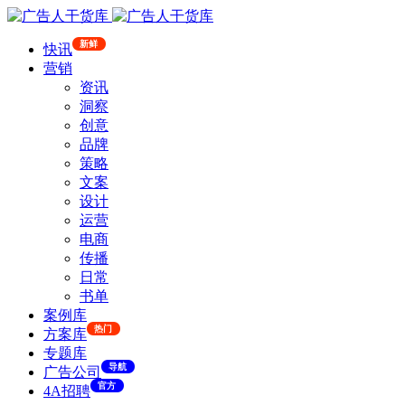
新鲜
快讯
营销
资讯
洞察
创意
品牌
策略
文案
设计
运营
电商
传播
日常
书单
案例库
热门
方案库
专题库
导航
广告公司
官方
4A招聘