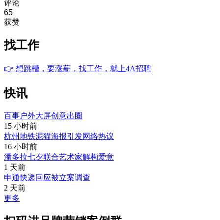
评论
65
获赞
找工作
👉
想跳槽，要涨薪，找工作，就上4A招聘
快讯
百事户外大屏创意出圈
15 小时前
杭州地铁泥猫海报引发网络热议
16 小时前
潘多拉七夕联合艺术家解构爱意
1 天前
申通快递回应被立案调查
2 天前
更多