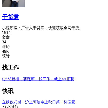
干货君
小程序搜：广告人干货库，快速获取全网干货。
1514
文章
34
评论
49K
获赞
找工作
👉
想跳槽，要涨薪，找工作，就上4A招聘
快讯
立秋仪式感，沪上阿姨奉上秋日第一杯宠爱
23 小时前