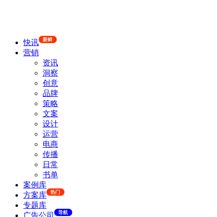
新鲜
快讯
营销
资讯
洞察
创意
品牌
策略
文案
设计
运营
电商
传播
日常
书单
案例库
热门
方案库
专题库
导航
广告公司