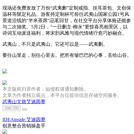
现场还免费发放了万份“武夷删”定制戒指、挂耳茶包、文创保
温杯等限定礼品。游客持定制杯可前往武夷山国家公园1号风
景道沿线的“半米茶席”品茗回甘，在社交平台分享体验还能参
与二次抽奖。5月2日，“一日删主·柳永”更惊喜亮相景区，以
诗词互动派送福利，将宋韵风雅与现代情绪疗愈巧妙融合。
武夷山，不只是武夷山。它还可以是——武夷删。
要往山里走，别往心里去。把所有皱巴巴的心事，丢给山谷。
本文版权归原作者，如侵权请通知删除。
文章为作者独立观点，本平台仅提供信息存储空间服务。
武夷山文旅
艾迪因赛
298,790
IDEAinside 艾迪因赛
创意整合营销操盘手