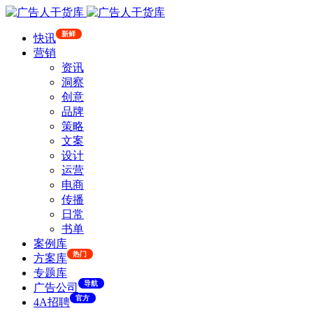
新鲜
快讯
营销
资讯
洞察
创意
品牌
策略
文案
设计
运营
电商
传播
日常
书单
案例库
热门
方案库
专题库
导航
广告公司
官方
4A招聘