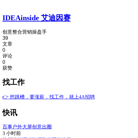
IDEAinside 艾迪因赛
创意整合营销操盘手
39
文章
0
评论
0
获赞
找工作
👉
想跳槽，要涨薪，找工作，就上4A招聘
快讯
百事户外大屏创意出圈
3 小时前