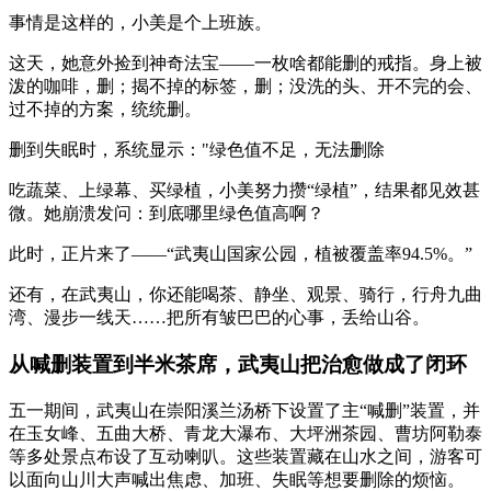
事情是这样的，小美是个上班族。
这天，她意外捡到神奇法宝——一枚啥都能删的戒指。身上被
泼的咖啡，删；揭不掉的标签，删；没洗的头、开不完的会、
过不掉的方案，统统删。
删到失眠时，系统显示："绿色值不足，无法删除
吃蔬菜、上绿幕、买绿植，小美努力攒“绿植”，结果都见效甚
微。她崩溃发问：到底哪里绿色值高啊？
此时，正片来了——“武夷山国家公园，植被覆盖率94.5%。”
还有，在武夷山，你还能喝茶、静坐、观景、骑行，行舟九曲
湾、漫步一线天……把所有皱巴巴的心事，丢给山谷。
从喊删装置到半米茶席，武夷山把治愈做成了闭环
五一期间，武夷山在崇阳溪兰汤桥下设置了主“喊删”装置，并
在玉女峰、五曲大桥、青龙大瀑布、大坪洲茶园、曹坊阿勒泰
等多处景点布设了互动喇叭。这些装置藏在山水之间，游客可
以面向山川大声喊出焦虑、加班、失眠等想要删除的烦恼。