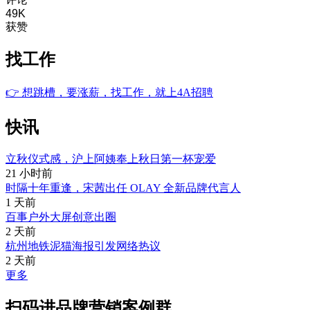
49K
获赞
找工作
👉
想跳槽，要涨薪，找工作，就上4A招聘
快讯
立秋仪式感，沪上阿姨奉上秋日第一杯宠爱
21 小时前
时隔十年重逢，宋茜出任 OLAY 全新品牌代言人
1 天前
百事户外大屏创意出圈
2 天前
杭州地铁泥猫海报引发网络热议
2 天前
更多
扫码进品牌营销案例群