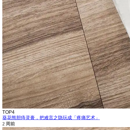
TOP4
葵花熊胆痔灵膏，把难言之隐玩成「疼痛艺术」
2 周前