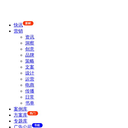
新鲜
快讯
营销
资讯
洞察
创意
品牌
策略
文案
设计
运营
电商
传播
日常
书单
案例库
热门
方案库
专题库
导航
广告公司