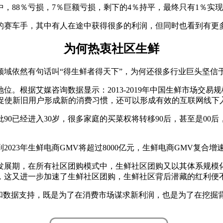
，88％亏损，7％巨额亏损，剩下的4％持平，最终只有1％实现
的赛车手，其中有人在途中获得很多的利润，但同时也看到有更
为何热衷社区生鲜
域依然有句话叫“得生鲜者得天下”，为何还很多行业巨头坚信于
根据艾媒咨询数据显示：2013-2019年中国生鲜市场交易规模
，促使新旧用户形成新的消费习惯，还可以形成有效的互联网线下
批90已经进入30岁，很多家庭的买菜权将转移90后，甚至是0
023年生鲜电商GMV将超过8000亿元，生鲜电商GMV复合增
发展期，在所有社区团购模式中，生鲜社区团购又以其体系规模
，这又进一步加速了生鲜社区团购，生鲜社区背后潜藏的红利便
户和数据支持，既是为了在消费市场谋求新利润，也是为了在挖掘