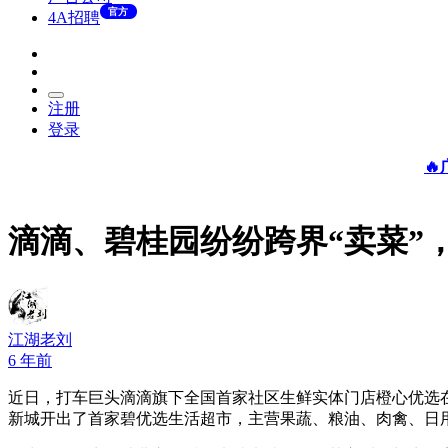
官方
4A招聘
注册
登录

滴滴、碧桂园纷纷跨界“卖菜”
江湖老刘
6 年前
近日，打车巨头滴滴旗下全国首家社区生鲜实体门店橙心优选
新城开出了首家碧优选生活超市，主营果蔬、粮油、肉禽、日