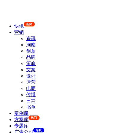
新鲜
快讯
营销
资讯
洞察
创意
品牌
策略
文案
设计
运营
电商
传播
日常
书单
案例库
热门
方案库
专题库
导航
广告公司