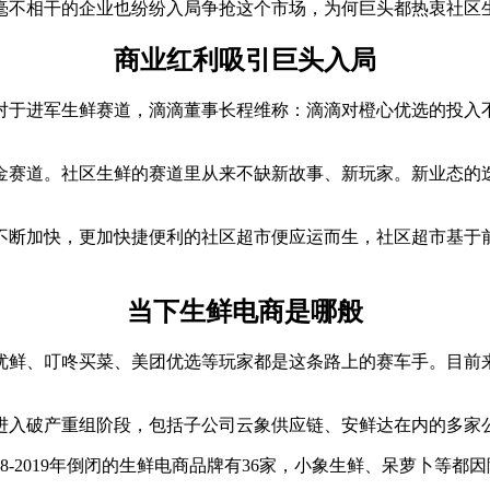
毫不相干的企业也纷纷入局争抢这个市场，为何巨头都热衷社区
商业红利吸引巨头入局
对于进军生鲜赛道，滴滴董事长程维称：滴滴对橙心优选的投入
金赛道。社区生鲜的赛道里从来不缺新故事、新玩家。新业态的
不断加快，更加快捷便利的社区超市便应运而生，社区超市基于
当下生鲜电商是哪般
优鲜、叮咚买菜、美团优选等玩家都是这条路上的赛车手。目前
进入破产重组阶段，包括子公司云象供应链、安鲜达在内的多家公
8-2019年倒闭的生鲜电商品牌有36家，小象生鲜、呆萝卜等