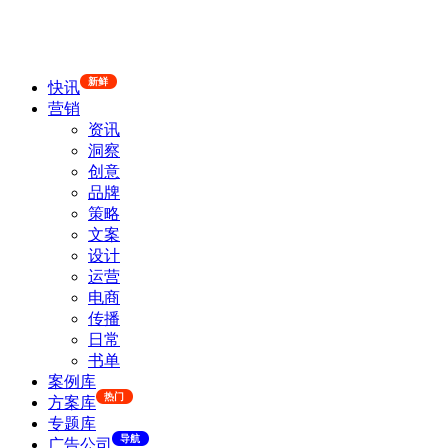
新鲜
快讯
营销
资讯
洞察
创意
品牌
策略
文案
设计
运营
电商
传播
日常
书单
案例库
热门
方案库
专题库
导航
广告公司