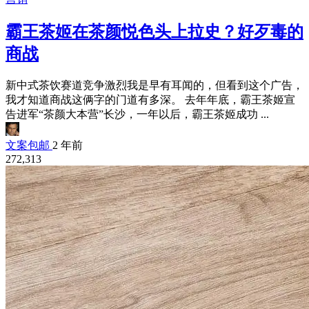
霸王茶姬在茶颜悦色头上拉史？好歹毒的
商战
新中式茶饮赛道竞争激烈我是早有耳闻的，但看到这个广告，
我才知道商战这俩字的门道有多深。 去年年底，霸王茶姬宣
告进军“茶颜大本营”长沙，一年以后，霸王茶姬成功 ...
文案包邮
2 年前
272,313