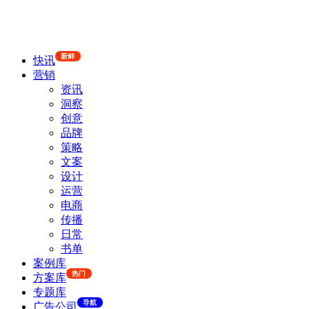
新鲜
快讯
营销
资讯
洞察
创意
品牌
策略
文案
设计
运营
电商
传播
日常
书单
案例库
热门
方案库
专题库
导航
广告公司