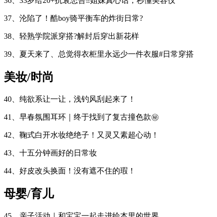
36、33岁给20+抗衰忠告‼️姐妹真心话，秒懂美容仪
37、沦陷了！酷boy骑平衡车的炸街日常?
38、轻熟学院派穿搭?解封后穿出新花样
39、夏天来了、总觉得衣柜里永远少一件衣服#日常穿搭
美妆/时尚
40、纯欲系让一让，浅钓风刮起来了！
41、早春氛围耳环｜终于找到了复古撞色款㊙️
42、鞠式白开水妆绝绝子！又灵又素超心动！
43、十五分钟画好的日常妆
44、好皮改头换面！没有遮不住的瑕！
母婴/育儿
45、亲子活动｜和宝宝一起走进绘本里的世界