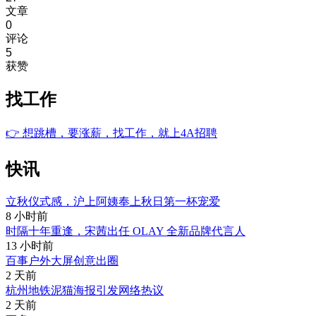
文章
0
评论
5
获赞
找工作
👉
想跳槽，要涨薪，找工作，就上4A招聘
快讯
立秋仪式感，沪上阿姨奉上秋日第一杯宠爱
8 小时前
时隔十年重逢，宋茜出任 OLAY 全新品牌代言人
13 小时前
百事户外大屏创意出圈
2 天前
杭州地铁泥猫海报引发网络热议
2 天前