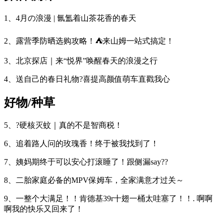
1、4月の浪漫 | 氤氲着山茶花香的春天
2、露营季防晒选购攻略！⛺️来山姆一站式搞定！
3、北京探店｜来“悦界”唤醒春天的浪漫之行
4、送自己的春日礼物?喜提高颜值萌车直戳我心
好物/种草
5、?硬核灭蚊｜真的不是智商税！
6、追着路人问的玫瑰香！终于被我找到了！
7、姨妈期终于可以安心打滚睡了！跟侧漏say??
8、二胎家庭必备的MPV保姆车，全家满意才过关～
9、一整个大满足！！肯德基39r十翅一桶太哇塞了！！. 啊啊
啊我的快乐又回来了！