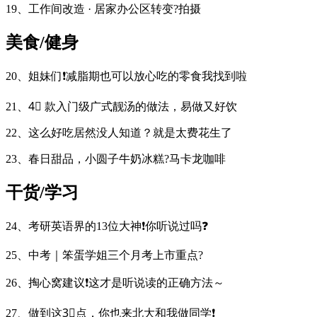
19、工作间改造 · 居家办公区转变?拍摄
美食/健身
20、姐妹们❗️减脂期也可以放心吃的零食我找到啦
21、4⃣️ 款入门级广式靓汤的做法，易做又好饮
22、这么好吃居然没人知道？就是太费花生了
23、春日甜品，小圆子牛奶冰糕?马卡龙咖啡
干货/学习
24、考研英语界的13位大神❗️你听说过吗❓
25、中考｜笨蛋学姐三个月考上市重点?
26、掏心窝建议❗️这才是听说读的正确方法～
27、做到这3⃣点，你也来北大和我做同学❗️