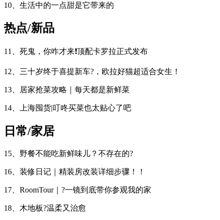
10、生活中的一点甜是它带来的
热点/新品
11、死鬼，你咋才来❗顶配卡罗拉正式发布
12、三十岁终于喜提新车?，欧拉好猫超适合女生！
13、居家抢菜攻略｜每天都是新鲜菜
14、上海囤货|叮咚买菜也太贴心了吧
日常/家居
15、野餐不能吃新鲜味儿？不存在的?
16、装修日记｜精装房改装详细步骤！！
17、RoomTour｜?一镜到底带你参观我的家
18、木地板?温柔又治愈