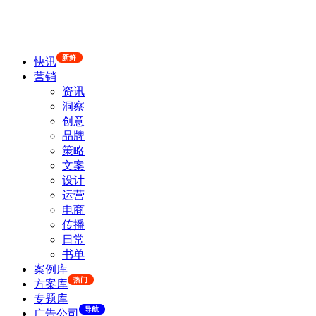
新鲜
快讯
营销
资讯
洞察
创意
品牌
策略
文案
设计
运营
电商
传播
日常
书单
案例库
热门
方案库
专题库
导航
广告公司