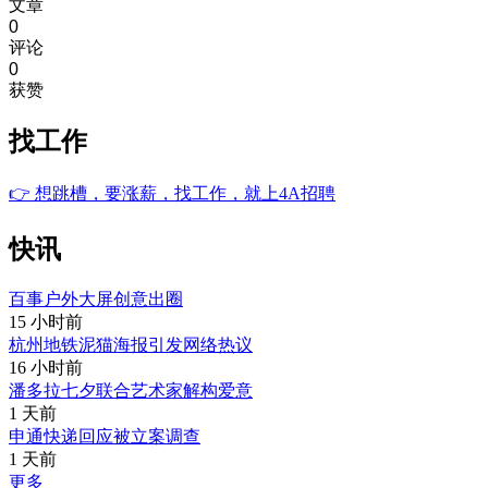
文章
0
评论
0
获赞
找工作
👉
想跳槽，要涨薪，找工作，就上4A招聘
快讯
百事户外大屏创意出圈
15 小时前
杭州地铁泥猫海报引发网络热议
16 小时前
潘多拉七夕联合艺术家解构爱意
1 天前
申通快递回应被立案调查
1 天前
更多