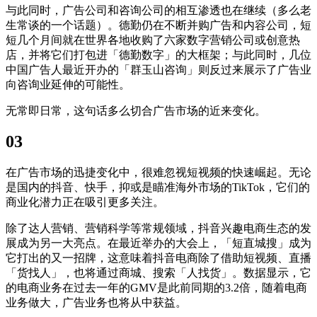
与此同时，广告公司和咨询公司的相互渗透也在继续（多么老
生常谈的一个话题）。德勤仍在不断并购广告和内容公司，短
短几个月间就在世界各地收购了六家数字营销公司或创意热
店，并将它们打包进「德勤数字」的大框架；与此同时，几位
中国广告人最近开办的「群玉山咨询」则反过来展示了广告业
向咨询业延伸的可能性。
无常即日常，这句话多么切合广告市场的近来变化。
03
在广告市场的迅捷变化中，很难忽视短视频的快速崛起。无论
是国内的抖音、快手，抑或是瞄准海外市场的TikTok，它们的
商业化潜力正在吸引更多关注。
除了达人营销、营销科学等常规领域，抖音兴趣电商生态的发
展成为另一大亮点。在最近举办的大会上，「短直城搜」成为
它打出的又一招牌，这意味着抖音电商除了借助短视频、直播
「货找人」，也将通过商城、搜索「人找货」。数据显示，它
的电商业务在过去一年的GMV是此前同期的3.2倍，随着电商
业务做大，广告业务也将从中获益。