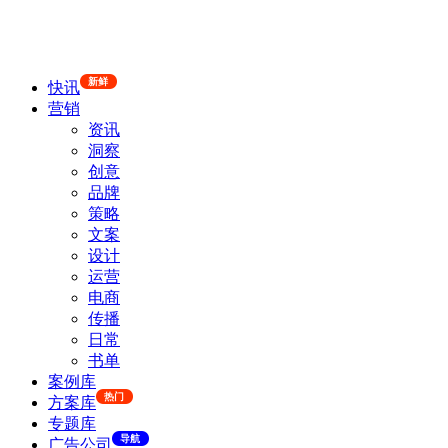
新鲜
快讯
营销
资讯
洞察
创意
品牌
策略
文案
设计
运营
电商
传播
日常
书单
案例库
热门
方案库
专题库
导航
广告公司