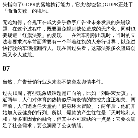
头指向了GDPR的落地执行能力，它尖锐地指出GDPR正处于
「渐渐失败」的境地。
无论如何，合规正在成为关乎数字广告业未来发展的关键议
题。在这个过程中，既要避免规则缺位造成的无序化，同时也
要规避「红旗法案」的复现——在汽车刚刚出现时，当时的立
法者要求汽车前面需要有一个举着红旗的人步行引导，以免过
快行驶的车辆撞翻行人。现在回过头看，这部法案多么阻碍创
新又令人尴尬。
07
当然，广告营销行业从来都不缺突发舆情事件。
过去10周，有些现象级话题是正向的，比如「刘畊宏女孩」。
近两年，人们对体育的热情似乎与疫情的防控力度正相关。两
年前，人们追逐任天堂的「健身环大冒险」；两年后，他们开
始加入云健身的行列。所以，爆款的产生往往是「天时地利人
和」等多重因素的融合，但其中不可或缺的一点是：它要么满
足了社会需求，要么洞察了公众情绪。