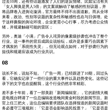
过去10周，还有些话题激发了人们的逆反情绪。比如宝洁有关
「女人脚臭是男人5倍」的文案就触动了敏感的性别议题，并
将品牌卷入进舆论漩涡，官方最终不得不出面道歉。而从全球
来看，政治、性别等议题的复杂性和敏感性也在与日俱增。处
于这样撕裂的舆论环境，企业更需小心行事，尽力考虑公众情
绪，并规避触碰可能的雷区；
另外，奥迪「小满」广告令人诧异的像素级抄袭也冲击了整个
行业。这一事件的背后成因众说纷纭，或许是多重巧合因素下
才偶发的「系统性失灵」，但无论观点如何，对于抄袭行为的
挞伐和规避应该成为行业共识。
08
说长不长，说短不短。「广告一周」已经跟进了10期，回过头
看，它确实记录了一些行业的重大事件以及趋势变化。这些记
录下的文字也在提醒我，这个行业仍然非常精彩。
差不多十年前，看了一部美剧「新闻编辑室」，它的剧情大概
是电视台聘请了一位总编辑改造晚间黄金时段的新闻节目。新
官上任三把火，这位总编辑要求团队在选择报道的新闻议题时
务必遵守三项规则：「它是否会影响选民投票？」「它是否是