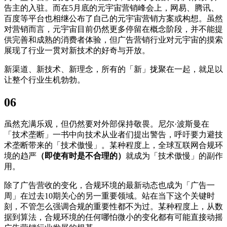
告主的入驻。而在5月底的元宇宙营销峰会上，网易、腾讯、
百度等平台也相继公布了自己的元宇宙营销方案或构想。虽然
对营销而言，元宇宙目前仍然更多停留在概念阶段，并不能提
供完善和成熟的消费者体验，但广告营销行业对元宇宙的摸索
展现了行业一贯对新技术的好奇与开放。
新渠道、新技术、新理念，所有的「新」拢聚在一起，就足以
让整个行业生机勃勃。
06
虽然充满乐观，但仍然要对外部保持敬畏。尼尔·波斯曼在
「技术垄断」一书中向技术从业者们提出警告，呼吁要力避技
术垄断带来的「技术傲慢」。某种程度上，全球互联网合规环
境的趋严
（即使有时是不合理的）
就成为「技术傲慢」的副作
用。
除了广告营收的变化，合规环境的最新动态也成为「广告一
周」在过去10期关心的另一重要领域。站在当下这个关键时
刻，不管怎么强调合规的重要性都不为过。某种程度上，从数
据到算法，合规环境的任何哪怕微小的变化都有可能直接动摇