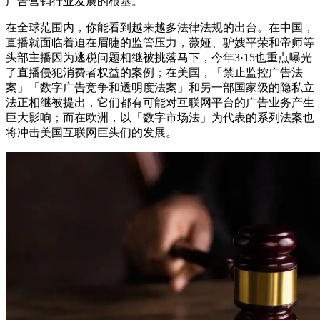
广告营销行业发展的根基。
在全球范围内，你能看到越来越多法律法规的出台。在中国，
直播就面临着迫在眉睫的监管压力，薇娅、驴嫂平荣和帝师等
头部主播因为逃税问题相继被挑落马下，今年3·15也重点曝光
了直播侵犯消费者权益的案例；在美国，「禁止监控广告法
案」「数字广告竞争和透明度法案」和另一部国家级的隐私立
法正相继被提出，它们都有可能对互联网平台的广告业务产生
巨大影响；而在欧洲，以「数字市场法」为代表的系列法案也
将冲击美国互联网巨头们的发展。