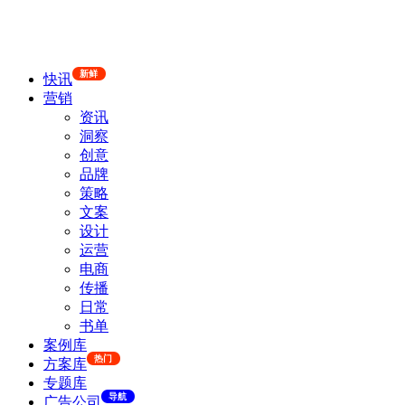
新鲜
快讯
营销
资讯
洞察
创意
品牌
策略
文案
设计
运营
电商
传播
日常
书单
案例库
热门
方案库
专题库
导航
广告公司