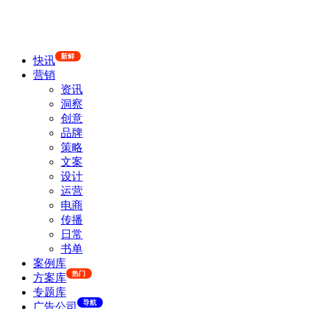
新鲜
快讯
营销
资讯
洞察
创意
品牌
策略
文案
设计
运营
电商
传播
日常
书单
案例库
热门
方案库
专题库
导航
广告公司