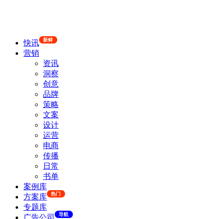
新鲜
快讯
营销
资讯
洞察
创意
品牌
策略
文案
设计
运营
电商
传播
日常
书单
案例库
热门
方案库
专题库
导航
广告公司