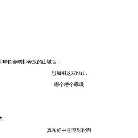
耳畔也会响起奔放的山城音：
思加图这双hǎī儿
哪个楞个乖哦
。
的：
真系好中意哩对靴啊