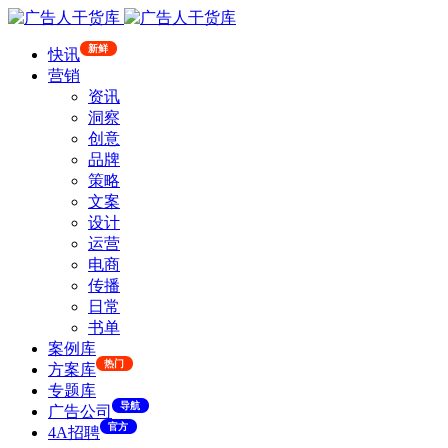
新鲜
快讯
营销
资讯
洞察
创意
品牌
策略
文案
设计
运营
电商
传播
日常
书单
案例库
热门
方案库
专题库
导航
广告公司
官方
4A招聘