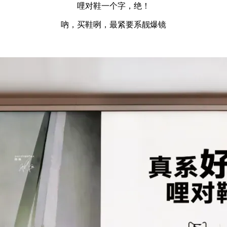
哩对鞋一个字，绝！
吶，买鞋咧，最紧要系靓爆镜