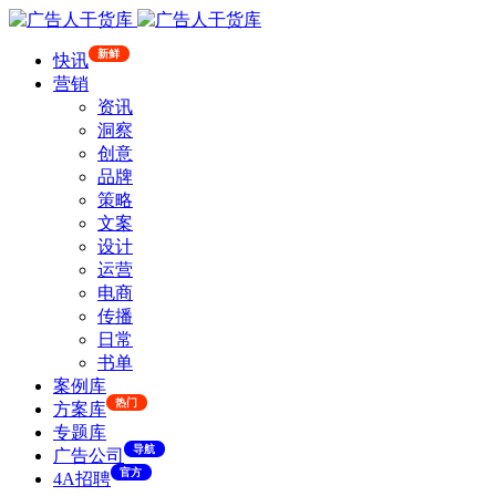
新鲜
快讯
营销
资讯
洞察
创意
品牌
策略
文案
设计
运营
电商
传播
日常
书单
案例库
热门
方案库
专题库
导航
广告公司
官方
4A招聘