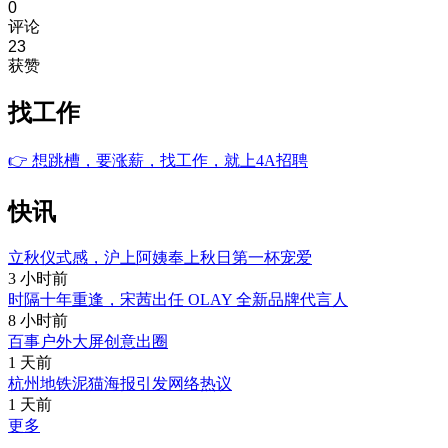
0
评论
23
获赞
找工作
👉
想跳槽，要涨薪，找工作，就上4A招聘
快讯
立秋仪式感，沪上阿姨奉上秋日第一杯宠爱
3 小时前
时隔十年重逢，宋茜出任 OLAY 全新品牌代言人
8 小时前
百事户外大屏创意出圈
1 天前
杭州地铁泥猫海报引发网络热议
1 天前
更多