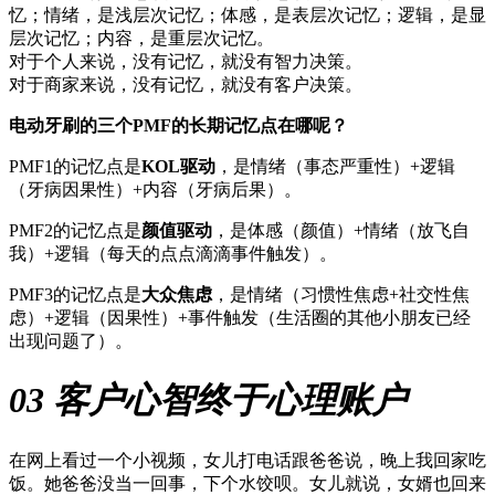
忆；情绪，是浅层次记忆；体感，是表层次记忆；逻辑，是显
层次记忆；内容，是重层次记忆。
对于个人来说，没有记忆，就没有智力决策。
对于商家来说，没有记忆，就没有客户决策。
电动牙刷的三个PMF的长期记忆点在哪呢？
PMF1的记忆点是
KOL驱动
，是情绪（事态严重性）+逻辑
（牙病因果性）+内容（牙病后果）。
PMF2的记忆点是
颜值驱动
，是体感（颜值）+情绪（放飞自
我）+逻辑（每天的点点滴滴事件触发）。
PMF3的记忆点是
大众焦虑
，是情绪（习惯性焦虑+社交性焦
虑）+逻辑（因果性）+事件触发（生活圈的其他小朋友已经
出现问题了）。
03 客户心智终于心理账户
在网上看过一个小视频，女儿打电话跟爸爸说，晚上我回家吃
饭。她爸爸没当一回事，下个水饺呗。女儿就说，女婿也回来