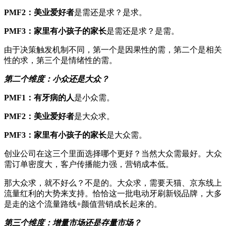
PMF
2
：美业爱好者
是需还是求？是求。
PMF
3
：
家里有小孩子的家长
是需还是求？是需。
由于决策触发机制不同，第一个是因果性的需，第二个是相关
性的求，第三个是情绪性的需。
第二个维度：
小众还是大众？
PMF1：
有
牙病的人
是小众需。
PMF
2
：美业爱好者
是大众求。
PMF
3
：
家里有小孩子的家长
是大众需。
创业公司在这三个里面选择哪个更好？当然大众需最好。大众
需订单密度大，客户传播能力强，营销成本低。
那大众求，就不好么？不是的。大众求，需要天猫、京东线上
流量红利的大势来支持。恰恰这一批电动牙刷新锐品牌，大多
是走的这个流量路线+颜值营销成长起来的。
第三个维度：
增量市场
还是存量市场
？