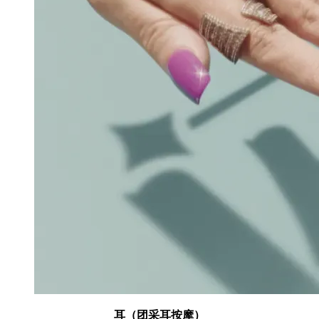
耳（团采耳按摩）