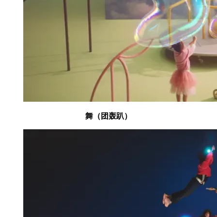
舞（团轰趴）