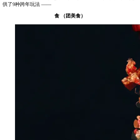
供了9种跨年玩法 ——
食 （团美食）