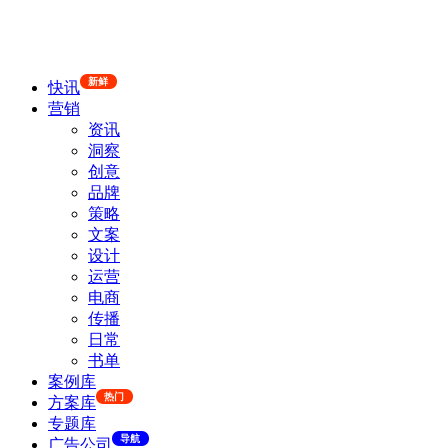
新鲜
快讯
营销
资讯
洞察
创意
品牌
策略
文案
设计
运营
电商
传播
日常
书单
案例库
热门
方案库
专题库
导航
广告公司