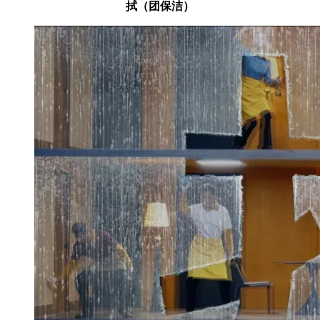
拭（团保洁）