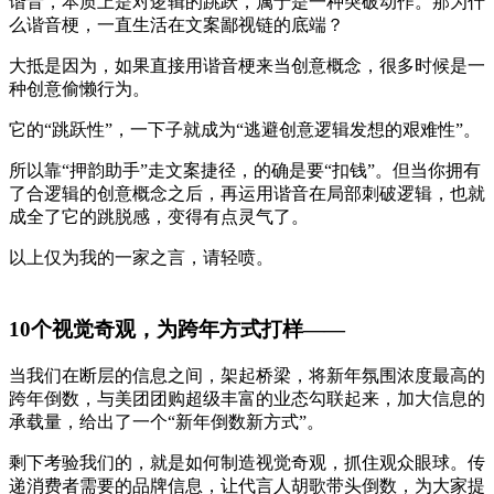
谐音，本质上是对逻辑的跳跃，属于是一种突破动作。那为什
么谐音梗，一直生活在文案鄙视链的底端？
大抵是因为，如果直接用谐音梗来当创意概念，很多时候是一
种创意偷懒行为。
它的“跳跃性”，一下子就成为“逃避创意逻辑发想的艰难性”。
所以靠“押韵助手”走文案捷径，的确是要“扣钱”。但当你拥有
了合逻辑的创意概念之后，再运用谐音在局部刺破逻辑，也就
成全了它的跳脱感，变得有点灵气了。
以上仅为我的一家之言，请轻喷。
10个视觉奇观，为跨年方式打样——
当我们在断层的信息之间，架起桥梁，将新年氛围浓度最高的
跨年倒数，与美团团购超级丰富的业态勾联起来，加大信息的
承载量，给出了一个“新年倒数新方式”。
剩下考验我们的，就是如何制造视觉奇观，抓住观众眼球。传
递消费者需要的品牌信息，让代言人胡歌带头倒数，为大家提