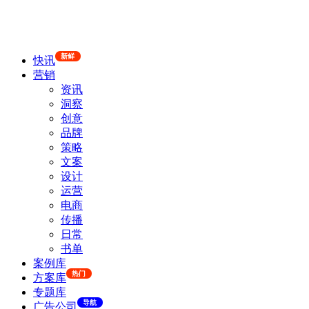
新鲜
快讯
营销
资讯
洞察
创意
品牌
策略
文案
设计
运营
电商
传播
日常
书单
案例库
热门
方案库
专题库
导航
广告公司