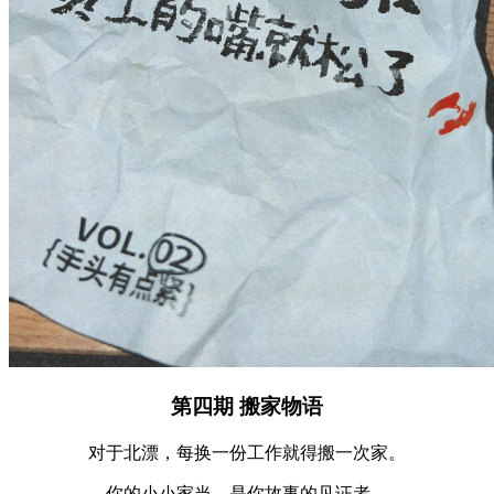
第四期 搬家物语
对于北漂，每换⼀份⼯作就得搬⼀次家。
你的⼩⼩家当，是你故事的⻅证者。