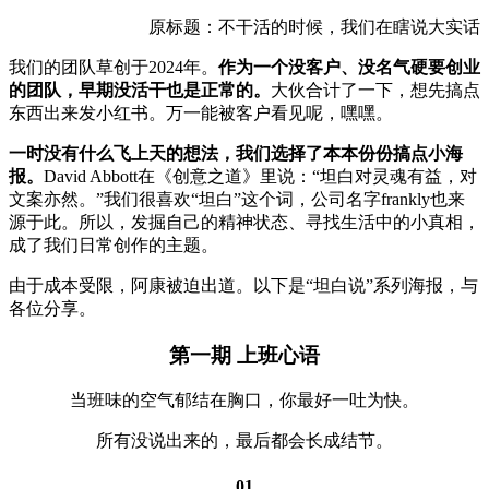
原标题：不干活的时候，我们在瞎说大实话
我们的团队草创于2024年。
作为一个没客户、没名气硬要创业
的团队，早期没活干也是正常的。
大伙合计了一下，想先搞点
东西出来发小红书。万一能被客户看见呢，嘿嘿。
一时没有什么飞上天的想法，我们选择了本本份份搞点小海
报。
David Abbott在《创意之道》里说：“坦白对灵魂有益，对
文案亦然。”我们很喜欢“坦白”这个词，公司名字frankly也来
源于此。所以，发掘自己的精神状态、寻找生活中的小真相，
成了我们日常创作的主题。
由于成本受限，阿康被迫出道。以下是“坦白说”系列海报，与
各位分享。
第一期 上班心语
当班味的空⽓郁结在胸⼝，你最好⼀吐为快。
所有没说出来的，最后都会⻓成结节。
01