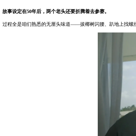
故事设定在50年后，两个老头还要折腾着去参赛。
过程全是咱们熟悉的无厘头味道——拔椰树闪腰、趴地上找螺