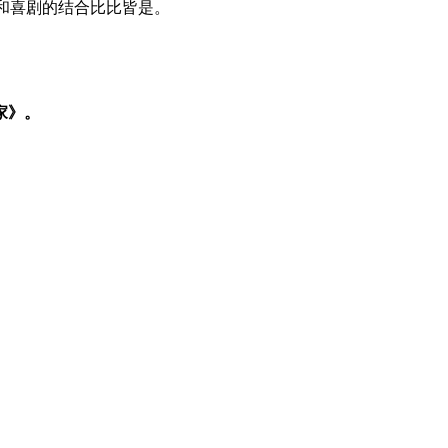
牌和喜剧的结合比比皆是。
家》。