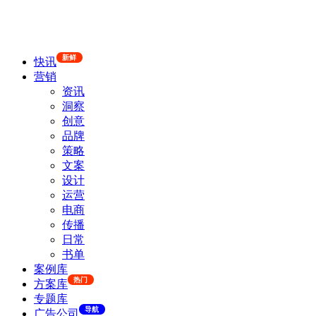
新鲜
快讯
营销
资讯
洞察
创意
品牌
策略
文案
设计
运营
电商
传播
日常
书单
案例库
热门
方案库
专题库
导航
广告公司