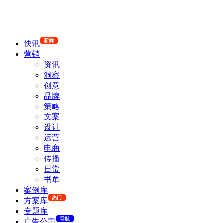
新鲜
快讯
营销
资讯
洞察
创意
品牌
策略
文案
设计
运营
电商
传播
日常
书单
案例库
热门
方案库
专题库
导航
广告公司