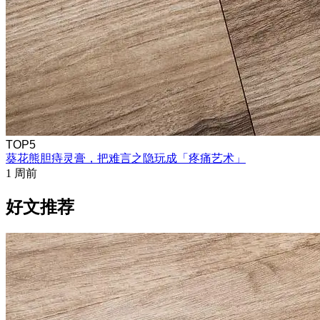
TOP5
葵花熊胆痔灵膏，把难言之隐玩成「疼痛艺术」
1 周前
好文推荐