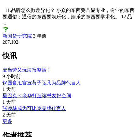
11.品牌怎么做差异化？ 小众的东西要凸显专业，专业的东西
要通俗；通俗的东西要娱乐化，娱乐的东西要学术化。 12.品
...
新国货研究院
3 年前
207,102
快讯
麦当劳又玩海报整活！
9 小时前
锅圈食汇官宣黄子弘凡为品牌代言人
1 天前
星巴克 × 余华打造读书友好空间
1 天前
张凌赫成为可比克品牌代言人
2 天前
更多
作者推荐