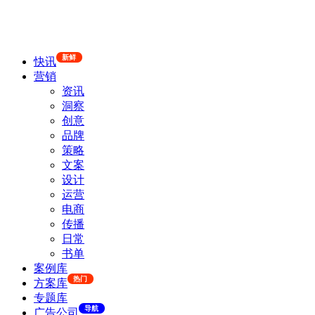
新鲜
快讯
营销
资讯
洞察
创意
品牌
策略
文案
设计
运营
电商
传播
日常
书单
案例库
热门
方案库
专题库
导航
广告公司