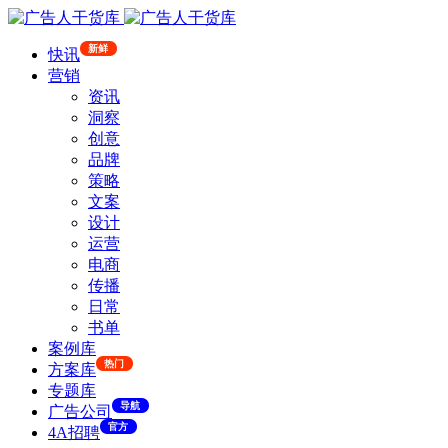
新鲜
快讯
营销
资讯
洞察
创意
品牌
策略
文案
设计
运营
电商
传播
日常
书单
案例库
热门
方案库
专题库
导航
广告公司
官方
4A招聘