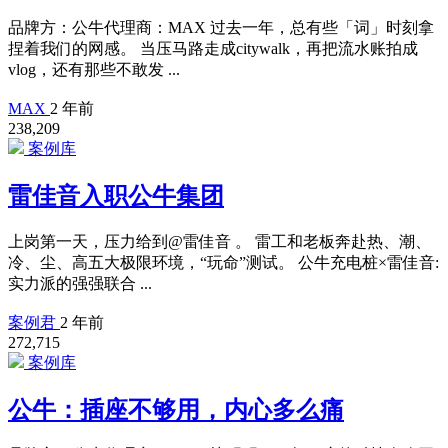
品牌方：公牛代理商：MAX 过去一年，总有些「词」时刻拿
捏着我们的网感。 当压马路走成citywalk，再把流水账拍成
vlog，还有那些不敢发 ...
MAX
2 年前
238,209
案例库
雷佳音入职公牛集团
上岗第一天，压力给到@雷佳音 。 雷工和老板奔赴热、潮、
冷、尘、高五大极限环境，“玩命”测试。 公牛充电桩×雷佳音:
实力派的强强联合 ...
案例君
2 年前
272,715
案例库
公牛：插座不够用，内心多么痛