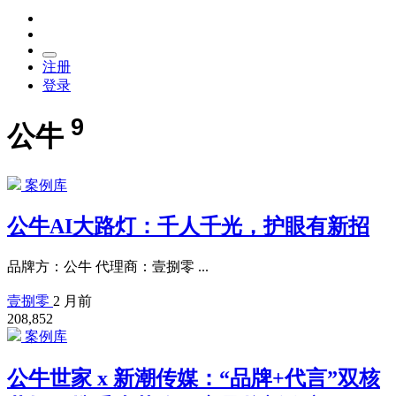
注册
登录
9
公牛
案例库
公牛AI大路灯：千人千光，护眼有新招
品牌方：公牛 代理商：壹捌零 ...
壹捌零
2 月前
208,852
案例库
公牛世家 x 新潮传媒：“品牌+代言”双核