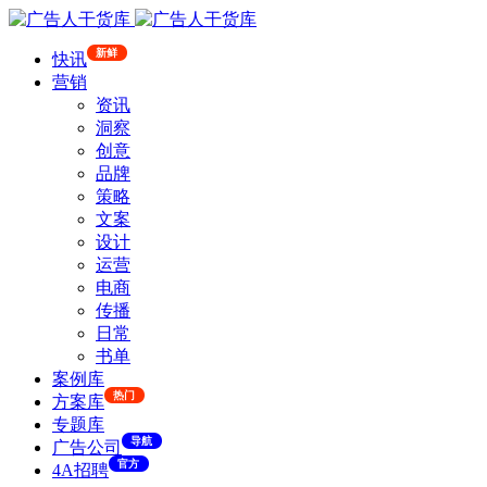
新鲜
快讯
营销
资讯
洞察
创意
品牌
策略
文案
设计
运营
电商
传播
日常
书单
案例库
热门
方案库
专题库
导航
广告公司
官方
4A招聘