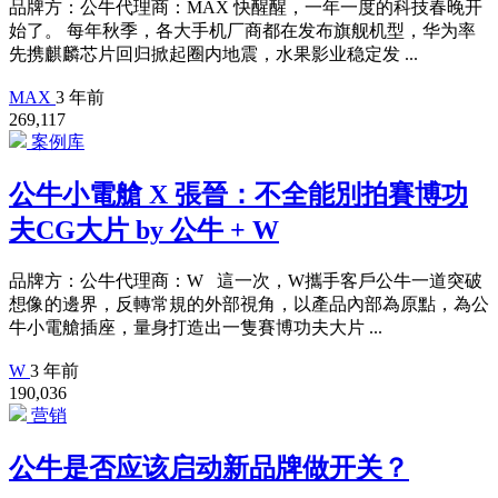
品牌方：公牛代理商：MAX 快醒醒，一年一度的科技春晚开
始了。 每年秋季，各大手机厂商都在发布旗舰机型，华为率
先携麒麟芯片回归掀起圈内地震，水果影业稳定发 ...
MAX
3 年前
269,117
案例库
公牛小電艙 X 張晉：不全能別拍賽博功
夫CG大片 by 公牛 + W
品牌方：公牛代理商：W 這一次，W攜手客戶公牛一道突破
想像的邊界，反轉常規的外部視角，以產品內部為原點，為公
牛小電艙插座，量身打造出一隻賽博功夫大片 ...
W
3 年前
190,036
营销
公牛是否应该启动新品牌做开关？