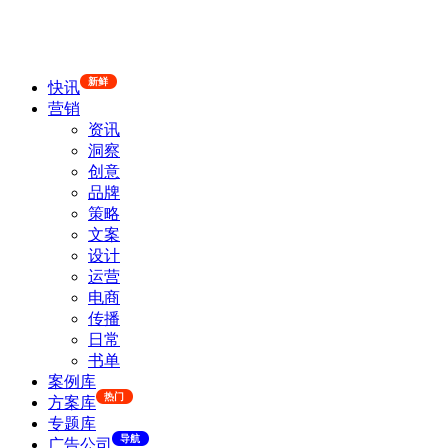
新鲜
快讯
营销
资讯
洞察
创意
品牌
策略
文案
设计
运营
电商
传播
日常
书单
案例库
热门
方案库
专题库
导航
广告公司