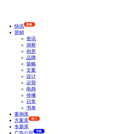
新鲜
快讯
营销
资讯
洞察
创意
品牌
策略
文案
设计
运营
电商
传播
日常
书单
案例库
热门
方案库
专题库
导航
广告公司