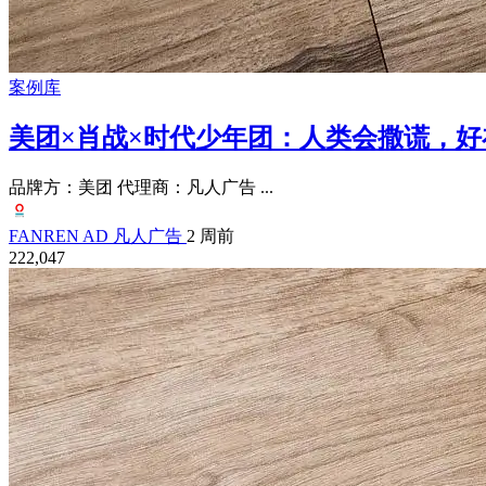
案例库
美团×肖战×时代少年团：人类会撒谎，好
品牌方：美团 代理商：凡人广告 ...
FANREN AD 凡人广告
2 周前
222,047