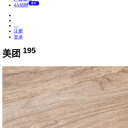
官方
4A招聘
注册
登录
195
美团