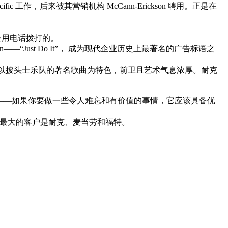
fic 工作，后来被其营销机构 McCann-Erickson 聘用。正是在
的公用电话拨打的。
—“Just Do It”， 成为现代企业历史上最著名的广告标语之
。它以披头士乐队的著名歌曲为特色，前卫且艺术气息浓厚。耐克
的一部分——如果你要做一些令人难忘和有价值的事情，它应该具备优
在波特兰。其最大的客户是耐克、麦当劳和福特。