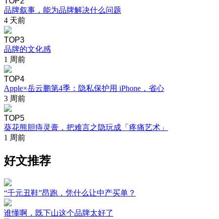
TOP2
品牌叙事，能为品牌解决什么问题
4 天前
TOP3
品牌的文化感
1 周前
TOP4
Apple×岳云鹏第4季：隐私保护用 iPhone，省心
3 周前
TOP5
葵花熊胆痔灵膏，把难言之隐玩成「疼痛艺术」
1 周前
好文推荐
“千元丑鞋”昂跑，凭什么让中产买单？
谁懂啊，既下山这个品牌太好了