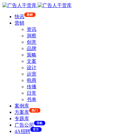
新鲜
快讯
营销
资讯
洞察
创意
品牌
策略
文案
设计
运营
电商
传播
日常
书单
案例库
热门
方案库
专题库
导航
广告公司
官方
4A招聘