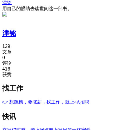
津铭
用自己的眼睛去读世间这一部书。
津铭
129
文章
0
评论
416
获赞
找工作
👉
想跳槽，要涨薪，找工作，就上4A招聘
快讯
立秋仪式感，沪上阿姨奉上秋日第一杯宠爱