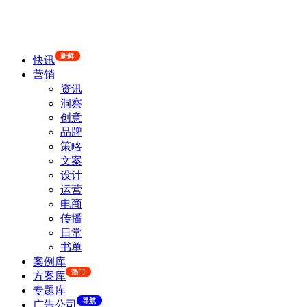
新鲜
快讯
营销
资讯
洞察
创意
品牌
策略
文案
设计
运营
电商
传播
日常
书单
案例库
热门
方案库
专题库
导航
广告公司