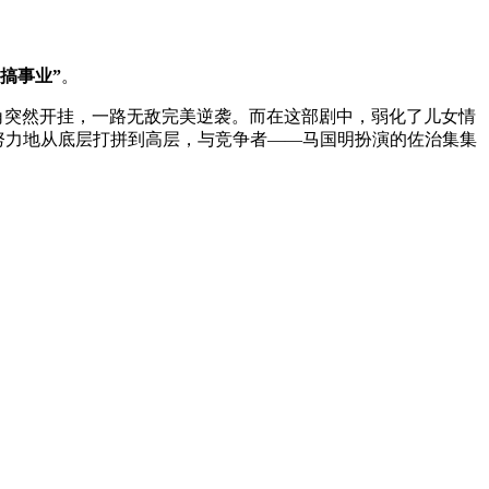
搞事业”
。
角突然开挂，一路无敌完美逆袭。而在这部剧中，弱化了儿女情
努力地从底层打拼到高层，与竞争者——马国明扮演的佐治集集