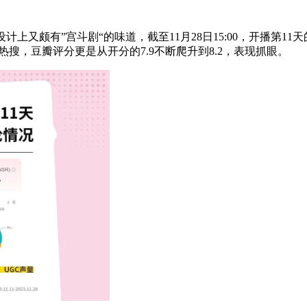
上又颇有”宫斗剧“的味道，截至11月28日15:00，开播第11
搜，豆瓣评分更是从开分的7.9不断爬升到8.2，表现抓眼。