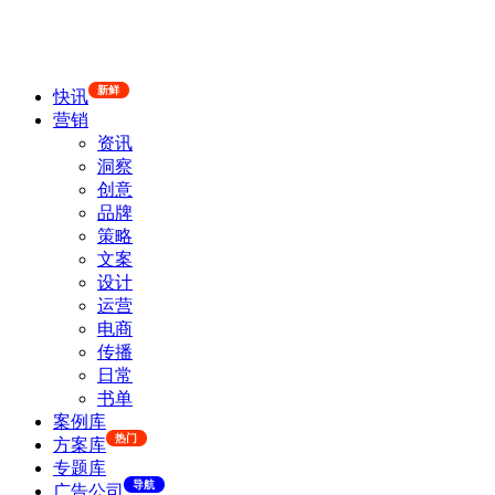
新鲜
快讯
营销
资讯
洞察
创意
品牌
策略
文案
设计
运营
电商
传播
日常
书单
案例库
热门
方案库
专题库
导航
广告公司