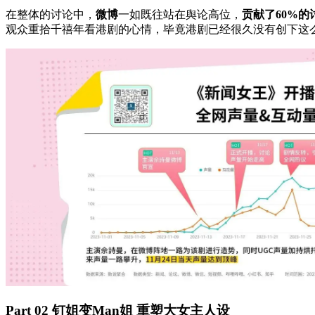
在整体的讨论中，
微博
一如既往站在舆论高位，
贡献了60%的
观众重拾千禧年看港剧的心情，毕竟港剧已经很久没有创下这
Part 02
钉姐变Man姐
重塑大女主人设