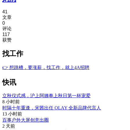
41
文章
0
评论
117
获赞
找工作
👉
想跳槽，要涨薪，找工作，就上4A招聘
快讯
立秋仪式感，沪上阿姨奉上秋日第一杯宠爱
8 小时前
时隔十年重逢，宋茜出任 OLAY 全新品牌代言人
13 小时前
百事户外大屏创意出圈
2 天前