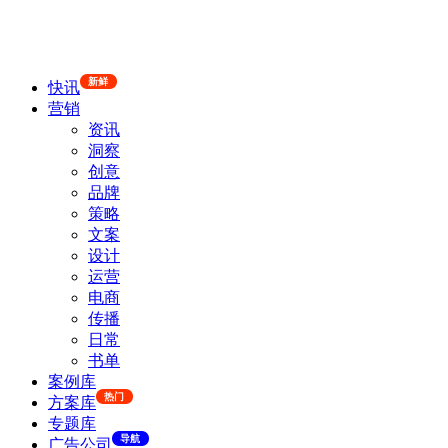
新鲜
快讯
营销
资讯
洞察
创意
品牌
策略
文案
设计
运营
电商
传播
日常
书单
案例库
热门
方案库
专题库
导航
广告公司