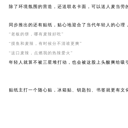
除了环境氛围的营造，还送联名卡面，可以送人麦当劳
同步推出的还有贴纸，贴心地迎合了当代年轻人的心理
“老板的饼，哪有麦辣好吃”
“摸鱼和麦辣，有时候分不清谁更爽”
“这口麦辣，点燃我的热辣爱火”
年轻人就算不被三星堆打动，也会被这股上头酸爽给吸
贴纸主打一个随心贴，冰箱贴、钥匙扣、书签就更有文