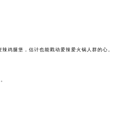
麦辣鸡腿堡，估计也能戳动爱辣爱火锅人群的心。
了。