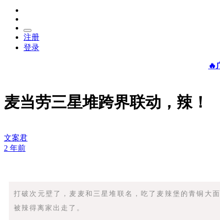
注册
登录

麦当劳三星堆跨界联动，辣！
文案君
2 年前
打破次元壁了，麦麦和三星堆联名，吃了麦辣堡的青铜大
被辣得离家出走了。