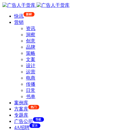
新鲜
快讯
营销
资讯
洞察
创意
品牌
策略
文案
设计
运营
电商
传播
日常
书单
案例库
热门
方案库
专题库
导航
广告公司
官方
4A招聘