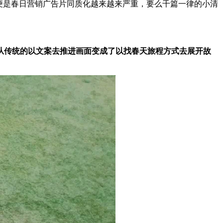
便是春日营销广告片同质化越来越来严重，要么千篇一律的小清
从传统的以文案去推进画面变成了以找春天旅程方式去展开故