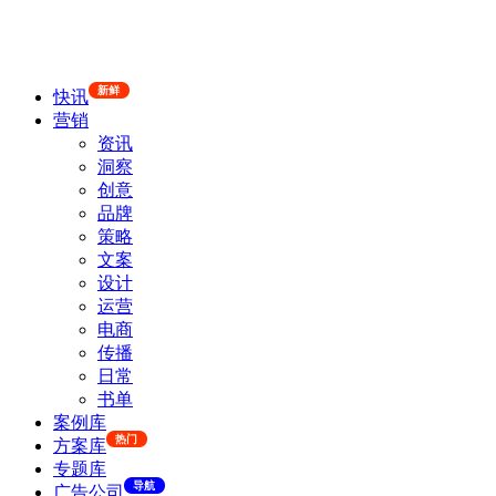
新鲜
快讯
营销
资讯
洞察
创意
品牌
策略
文案
设计
运营
电商
传播
日常
书单
案例库
热门
方案库
专题库
导航
广告公司