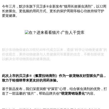
今年三月，默沙东旗下贝卫多®全新发布“猫用长效驱虫滴剂”，以12周
长效驱虫、更低频的用药方式、更长的保护周期等核心功效持续守护
爱宠健康。
默沙东动物保健自20世纪40年代成立以来，遵循“科学让动物更健康”的
价值观念，秉持动物健康与人类健康同等重要的信念，不断创新研发
以解决全球动物面临的健康挑战。
此次上市的贝卫多®（氟雷拉纳滴剂）作为一款宠物友好型驱虫产品，
致力于给猫咪带来更友好的用药体验。
基于新品发布，我们深度洞察“铲屎官”心理，结合驱虫滴剂的优势，打
造了一部温馨的“猫片”，帮助品牌共创
“萌宠营销场景化”
内容。