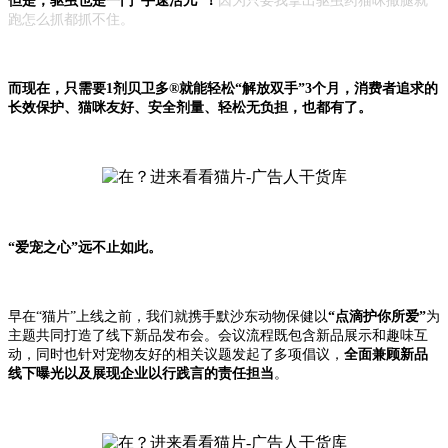
但是，驱虫也是一门“手速活儿”！
因为只要我拿出驱虫药猫咪撒腿就
跑怎么抓都抓不住。
而现在，只需要1剂贝卫多®就能轻松“解放双手”3个月，消费者追求的
长效保护、猫咪友好、安全剂量、轻松无负担，也都有了。
“爱宠之心”远不止如此。
早在“猫片”上线之前，我们就携手默沙东动物保健以
“点滴护你所爱”
为
主题共同打造了线下新品发布会。会议流程既包含新品展示和趣味互
动，同时也针对宠物友好的相关议题发起了多项倡议，
全面兼顾新品
线下曝光以及展现企业以行践言的责任担当
。