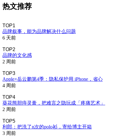
热文推荐
TOP1
品牌叙事，能为品牌解决什么问题
6 天前
TOP2
品牌的文化感
2 周前
TOP3
Apple×岳云鹏第4季：隐私保护用 iPhone，省心
4 周前
TOP4
葵花熊胆痔灵膏，把难言之隐玩成「疼痛艺术」
2 周前
TOP5
利郎：把洗了n次的polo衫，寄给博主开箱
3 周前