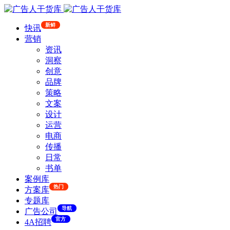
新鲜
快讯
营销
资讯
洞察
创意
品牌
策略
文案
设计
运营
电商
传播
日常
书单
案例库
热门
方案库
专题库
导航
广告公司
官方
4A招聘