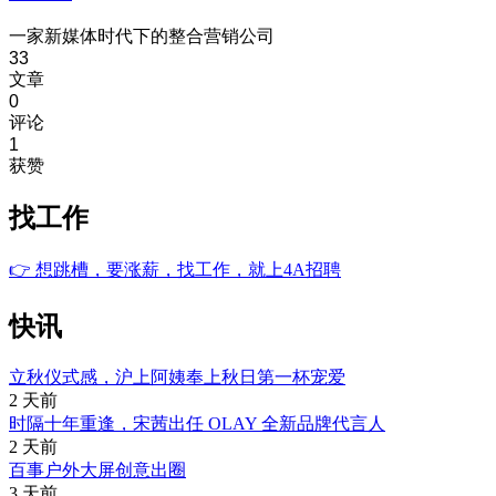
一家新媒体时代下的整合营销公司
33
文章
0
评论
1
获赞
找工作
👉
想跳槽，要涨薪，找工作，就上4A招聘
快讯
立秋仪式感，沪上阿姨奉上秋日第一杯宠爱
2 天前
时隔十年重逢，宋茜出任 OLAY 全新品牌代言人
2 天前
百事户外大屏创意出圈
3 天前