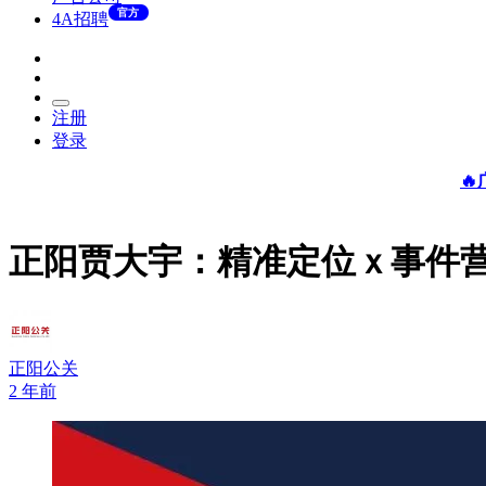
官方
4A招聘
注册
登录

正阳贾大宇：精准定位ｘ事件
正阳公关
2 年前