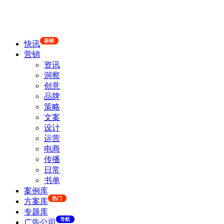
新鲜
快讯
营销
资讯
洞察
创意
品牌
策略
文案
设计
运营
电商
传播
日常
书单
案例库
热门
方案库
专题库
导航
广告公司