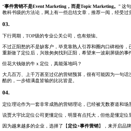
“
事件营销不是Event Marketing，而是Topic Marketing。
” 
教科书级的方法论，网上有一些总结文章，推荐一阅，经受过
03.
下行周期，TOP级的专业公关公司，也有烦恼。
不过正阳愁的不是缺客户，毕竟靠熟人引荐和圈内口碑相传，
重新做了定位后，兴致匆匆找到正阳，希望来一波刷屏级的事
但花大钱做的牛ｘ定位，真能落地吗？
大几百万、上千万甚至过亿的营销预算，很有可能因为一句话
酷的，一步错满盘皆输的比比皆是。
04.
定位理论作为一套非常成熟的营销理论，已经被无数赛道和场
说贾大宇比定位公司更懂定位，明显有点托大，但他是懂定位里
因为越来越多的企业，选择了【
定位+事件营销
】，来开启品牌