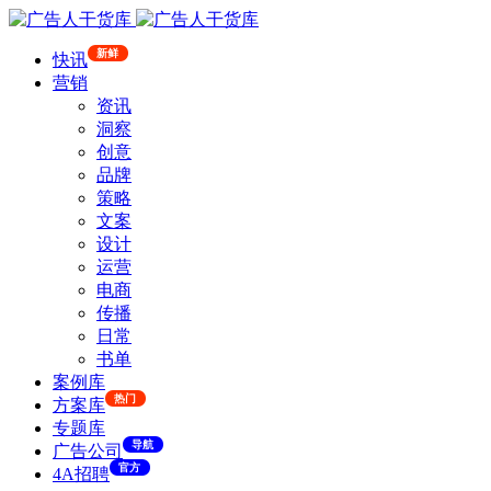
新鲜
快讯
营销
资讯
洞察
创意
品牌
策略
文案
设计
运营
电商
传播
日常
书单
案例库
热门
方案库
专题库
导航
广告公司
官方
4A招聘