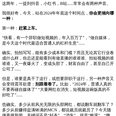
这两年，一提到抖音，小红书，B站......常常会有两种声音。
我很好奇，今天，站在2024年年底这个时间点，
你会更倾向哪
一种：
第一种：
赶紧上车。
“快看，有一个辞职做短视频的，年入百万了”，“做自媒体，
是今天这个时代最适合普通人的杠杆生意”......
确实。拍拍写写，能有多少成本和门槛？而且无论其它行业卷
成什么样，你总还是能看到有做直播的谁谁谁、拍短视频的谁
谁谁，又一夜爆火了，变成头部了，财富自由了，甚至自己开
公司了......
但是，谁要是真干了这行，或想要辞职干这行，另一种声音又
会变得震耳欲聋：
别跟着卷了。
比如，“2024年，普通人真的
不要再碰自媒体了” “大量网红在消失，短视频这碗饭真的不
好吃了”......
也确实。多少从前风光无限的头部网红，都说翻车就翻车了？
多少从前赚得盆满钵满的MCN，都说裁员就裁员了？今天随
便再搜新闻，关键词不是“封杀”，“消失”，就是“败退”，“撤