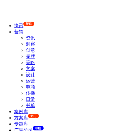
新鲜
快讯
营销
资讯
洞察
创意
品牌
策略
文案
设计
运营
电商
传播
日常
书单
案例库
热门
方案库
专题库
导航
广告公司