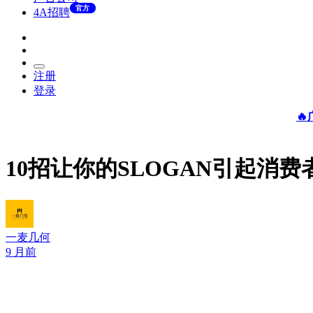
官方
4A招聘
注册
登录

10招让你的SLOGAN引起消
一麦几何
9 月前