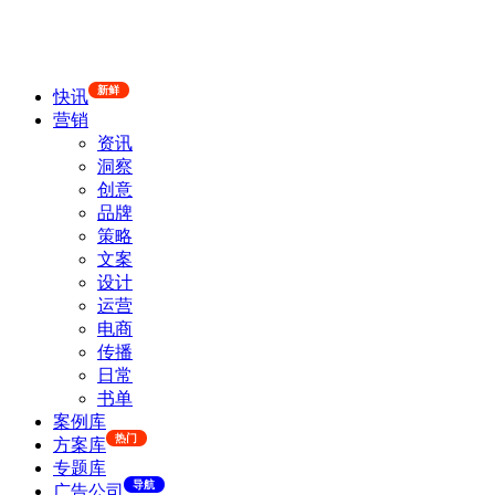
新鲜
快讯
营销
资讯
洞察
创意
品牌
策略
文案
设计
运营
电商
传播
日常
书单
案例库
热门
方案库
专题库
导航
广告公司