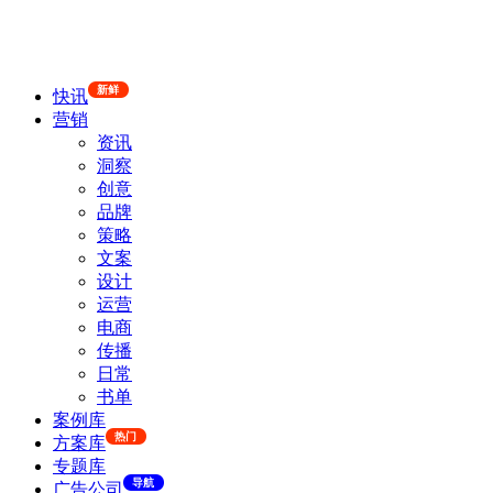
新鲜
快讯
营销
资讯
洞察
创意
品牌
策略
文案
设计
运营
电商
传播
日常
书单
案例库
热门
方案库
专题库
导航
广告公司