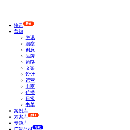
新鲜
快讯
营销
资讯
洞察
创意
品牌
策略
文案
设计
运营
电商
传播
日常
书单
案例库
热门
方案库
专题库
导航
广告公司