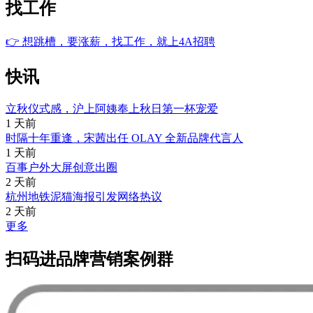
找工作
👉
想跳槽，要涨薪，找工作，就上4A招聘
快讯
立秋仪式感，沪上阿姨奉上秋日第一杯宠爱
1 天前
时隔十年重逢，宋茜出任 OLAY 全新品牌代言人
1 天前
百事户外大屏创意出圈
2 天前
杭州地铁泥猫海报引发网络热议
2 天前
更多
扫码进品牌营销案例群