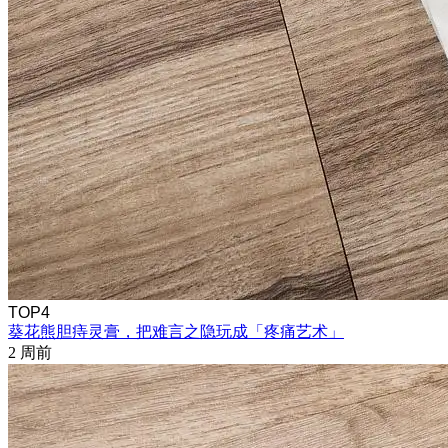
TOP4
葵花熊胆痔灵膏，把难言之隐玩成「疼痛艺术」
2 周前