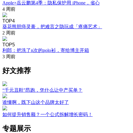
Apple×岳云鹏第4季：隐私保护用 iPhone，省心
4 周前
TOP4
葵花熊胆痔灵膏，把难言之隐玩成「疼痛艺术」
2 周前
TOP5
利郎：把洗了n次的polo衫，寄给博主开箱
3 周前
好文推荐
“千元丑鞋”昂跑，凭什么让中产买单？
谁懂啊，既下山这个品牌太好了
如何提升销售额？一个公式拆解增长密码！
专题展示