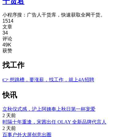
干货君
小程序搜：广告人干货库，快速获取全网干货。
1514
文章
34
评论
49K
获赞
找工作
👉
想跳槽，要涨薪，找工作，就上4A招聘
快讯
立秋仪式感，沪上阿姨奉上秋日第一杯宠爱
2 天前
时隔十年重逢，宋茜出任 OLAY 全新品牌代言人
2 天前
百事户外大屏创意出圈