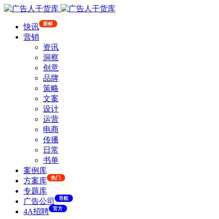
新鲜
快讯
营销
资讯
洞察
创意
品牌
策略
文案
设计
运营
电商
传播
日常
书单
案例库
热门
方案库
专题库
导航
广告公司
官方
4A招聘