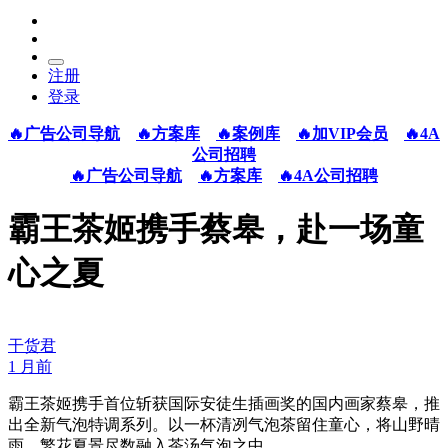
注册
登录
🔥广告公司导航
🔥方案库
🔥案例库
🔥加VIP会员
🔥4A
公司招聘
🔥广告公司导航
🔥方案库
🔥4A公司招聘
霸王茶姬携手蔡皋，赴一场童
心之夏
干货君
1 月前
霸王茶姬携手首位斩获国际安徒生插画奖的国内画家蔡皋，推
出全新气泡特调系列。以一杯清冽气泡茶留住童心，将山野晴
雨、繁花夏景尽数融入茶汤气泡之中。